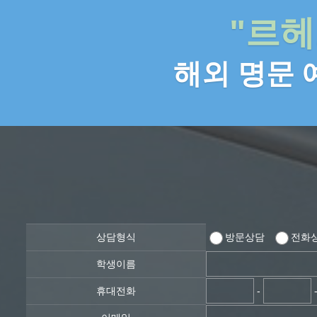
"르헤
해외 명문
상담형식
방문상담
전화
학생이름
휴대전화
-