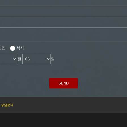
편입
석사
월
일
SEND
상담문의